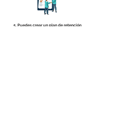
5. Puedes crear un plan de retención
de clientes, por ejemplo, tarjetas de
puntos, tarjetas para clientes VIP,
beneficios en fechas especiales,
etcétera, lo más importante es ver
que plan se adapta más a tu negocio.