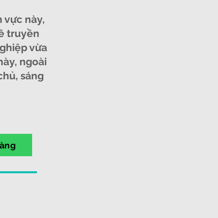
h vực này,
ề truyền
nghiệp vừa
này, ngoài
chủ, sáng
hàng