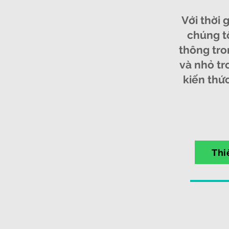
Với thời 
chúng t
thông tro
và nhỏ tr
kiến thức
Thi