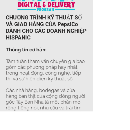
CHƯƠNG TRÌNH KỸ THUẬT SỐ
VÀ GIAO HÀNG CỦA PepsiCo
DÀNH CHO CÁC DOANH NGHIỆP
HISPANIC
Thông tin cơ bản:
Tám tuần tham vấn chuyên gia bao
gồm các phương pháp hay nhất
trong hoạt động, công nghệ, tiếp
thị và sự hiện diện kỹ thuật số.
Các nhà hàng, bodegas và cửa
hàng bán thịt của cộng đồng người
gốc Tây Ban Nha là một phần mở
rộng tiếng nói, nhu cầu và trái tim
của các khu dân cư Latino của đất
nước. Ngày nay, các doanh nghiệp
này cần sự hỗ trợ của chúng tôi để